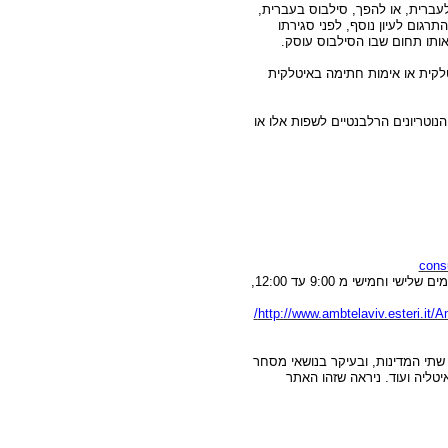
עברית, או להפך, סילבוס בעברית,
רגום לעיון נוסף, לפני סגירתו
ותו תחום שבו הסילבוס עוסק.
לקית או אימות חתימה באיטלקית
נוטריונים הרלבנטיים לשפות אלו או
consu
קבלת קהל במחלקה הקונסולרית: ימים שני, רביעי ושישי מ 9:00 ועד 12:00. ויזות בימים שלישי וחמישי מ 9:00 עד 12:00,
/
http://www.ambtelaviv.esteri.it
 שתי המדינות, ובעיקר בנושאי מסחר
יטליה ועוד. ניראה שזהו האתר