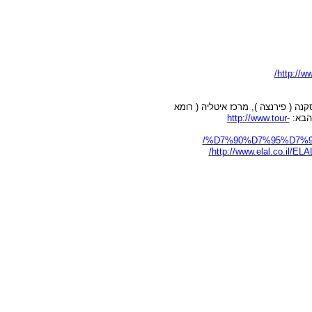
/
http://w
סקנה ( פירנצה ), מרכז איטליה ( רומא
 הבא:
http://www.tour-
/
%D7%90%D7%95%D7%9
/
http://www.elal.co.il/EL