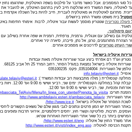
כל סוגי המסמכים. אבל כאשר מדובר על סילבוס בשפה האיטלקית, שתרגומו נחוץ ל
ד לאיטליה, גישת המשרד היא שהלקוח חייב לעיין בתרגום האיטלקי, או להעביר את הת
יונית. מתרגם לאיטלקית או מאיטלקית לעברית, חייב להיות בעל השכלה אקדמית בא
וסטיל
בית משפט ומשרד החוץ בירושלים.
 פעולה נוטריונית
שנוטריון מוסמך לעשות עבור איטליה, לרבות
אימותי חתימות באיט
תאגיד.
גום סימולטני
.
יטלקית גם בשילוב עם אנגלית, גרמנית, צרפתית, רומנית או שפה אחרת בשילוב עם ה
ר הצהרת מתורגמנים, טרגן, אל נתן, פייברג, סיארה יניר ואחרים.
שורי העתק נוטריוניים
לדרכונים או מסמכים אחרים.
גרירות איטליה בישראל
נוטריון ועו"ד רם אפרתי ביצע עבור שגרירות איטליה מאות עבודות
שגרירות איטליה בישראל נמצאת במגדל הסחר, רחוב המרד 25 תל אביב 68125.
טלפון של השגרירות: 035104004, פקס: 035100235
אימייל:
info.telaviv@esteri.it
מחלקה קונסולרית ( מולה מתבצעות רוב עבודות המשרד ):
late.telaviv@esteri.it
אזרחות ופנסיות, שני, רביעי ושישי מ 9:00 ועד 12:00.
הזמנת תורים:
/Ambasciata_TelAviv/Menu/In_linea_con_utente/Prenota_la_visita
אתר השגרירות:
http://www.ambtelaviv.esteri.it/ambasciata_telaviv
לשכת המסחר של איטליה בישראל:
http://www.ice.it
/
באתר השגרירות יש המון פרטים ונתונים לגבי מגוון שלם של נושאים הקשורים ליחסי
ועסקים, תרבות, פוליטיקה וקשרי חוץ, יחסים דיפלומטיים, אירועי תרבות ומופעים בא
המרשים ביותר בין כל שאר אתרי השגרירויות האחרות שנראו.
אתר משרד החוץ של איטליה:
http://www.esteri.it/eng
/
תקנות הכניסה לאיטליה:
http://www.esteri.it/visti/index_eng.asp