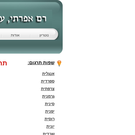
נוטריון
אודות
תר
שפות תרגום:
אנגלית
ספרדית
צרפתית
גרמנית
סינית
יפנית
רוסית
יונית
שבדית