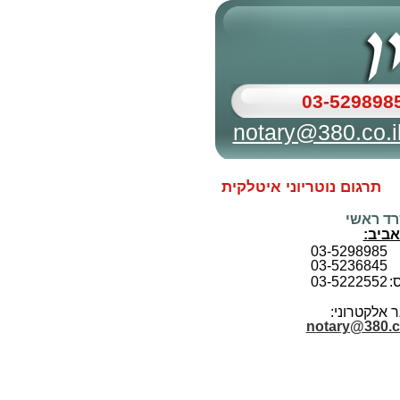
03-529898
notary@380.co.i
תרגום נוטריוני איטלקית
ד ראשי
אביב:
03-5298985
03-5236845
:
03-5222552
 אלקטרוני:
notary@380.co