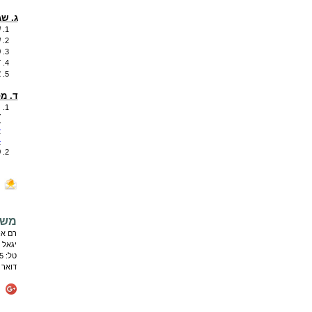
ג. ש
ש
ש
ט
ד
א
ד. מ
מ
)
-
4
ט
משר
רם אפ
יגאל אלון 120 (
טל:
5
דואר 