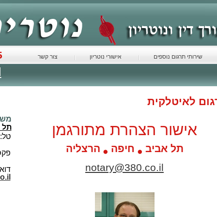
5
שירותי תרגום נוספים
אישורי נוטריון
צור קשר
l
גום לאיטלקית
משר
אישור הצהרת מתורגמן
תל 
טל:
תל אביב
חיפה
הרצליה
פקס
notary@380.co.il
דואר
.il