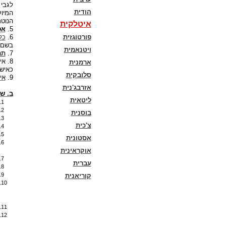
לגבי 
הודית
המיוע
הנוטר
איטלקית
5.
אפ
פורטוגזית
6.
כל
בשם 
ויטנאמית
7.
תר
8. א
ארמנית
כאישו
סלובקית
9.
אי
אזרבג'נית
ב. ש
ליטאית
בוסנית
צ'כית
אסטונית
אוקראינית
עברית
קוריאנית