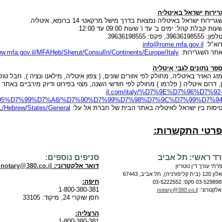
גרירות ישראל באיטליה
גרירות ישראל באיטליה נמצאת בדרך מישל מרקאטי 14 ברומא, איטליה.
עות קבלת קהל: ימים ב' עד ו' שעות 09:00 עד 12:00.
לפון: 39636198555, פקס: 39636198555.
וא"ל:
info@rome.mfa.gov.il
תר השגרירות:
ww.mfa.gov.il/MFAHeb/Sherut/ConsulIn/Continents/Europe/Italy
ספר נתונים לגבי איטליה
זג האויר באיטליה, מחולק לפי אזורים שונים, ( צפון איטליה, מילאנו ונציה ), חבל טו
, דרום איטליה ( פלרמו ) מחולק לפי חודשי השנה, מצוי בפירוט ודיוק מירביים באתר
il.com/italy/%D7%9E%D7%96%D7%92
5%D7%99%D7%A8/%D7%90%D7%99%D7%98%D7%9C%D7%99%D7%9
יסות בין ישראל לאיטליה באתר הבית של חברת אל על:
AL/Hebrew/States/General
פרטי התקשרות:
ד ראשי: תל אביב
סניפים נוספים:
דואר אלקטרוני:
notary@380.co.il
רתי עורך דין נוטריון
בית קליפורניה)
,
תל אביב
,
67443
חיפה:
03-529898
פקס:
03-5222552
1-800-380-381
אלקטרוני:
notary@380.co.il
חסן שוקרי 24, מיקוד: 33105
הרצליה:
1-800-380-381