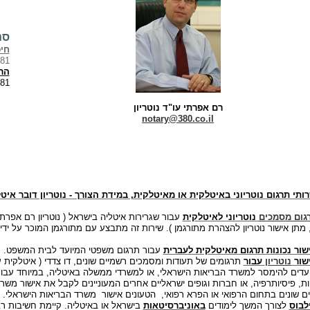
סנ
חי
381
הרצ
381
רם אפרתי עו"ד נוטריון
notary@380.co.il
ותי תרגום נוטריוני באיטלקית או מאיטלקית, במידת הצורך - נוטריון דובר איט
גום מסמכים
נוטריוני לאיטלקית
עבור שגרירות איטליה בישראל ( נוטריון רם אפרתי, 
מתן אישור נוטריון להצהרת מתורגמן ). שירות זה מתבצע עם מתורגמן המוכר על יד
שור נכונות תרגום מאיטלקית לעברית
עבור תרגום משפטי המיועד לבית המשפט.
שור
נוטריון
עבור
תרגומים של תעודות ומסמכים רשמיים שונים, דו צדדי ( איטלקית 
עדים להימסר למשרד הבריאות הישראלי, או למשרדי ממשלה באיטליה, במיוחד עבור
ת, פיסיותרפיה, או חברות וגופים ישראליים אחרים המעוניינים לקבל את אישור משר
ם שונים בתחום הרפואי או הפרא רפואי,
הטעונים אישור
משרד הבריאות הישראלי.
לבוס
לצורך המשך לימודים
באוניברסיטאות
בישראל או באיטליה. קיימת חשיבות רב