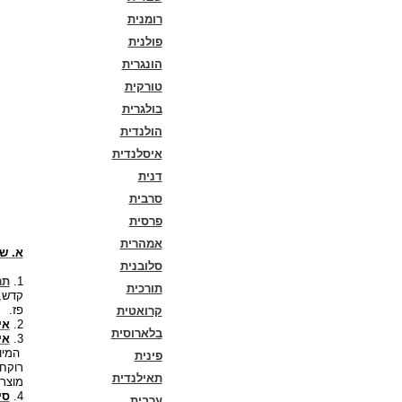
רומנית
פולנית
הונגרית
טורקית
בולגרית
הולנדית
איסלנדית
דנית
סרבית
פרסית
אמהרית
א. שר
סלובנית
1.
תר
תורכית
קדש, 
פז.
קרואטית
2.
אי
בלארוסית
3.
אי
המיו
פינית
רוקחו
תאילנדית
מוצרי
4.
סי
ערבית